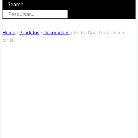
Search
Home
/
Produtos
/
Decorações
/
Pedra Quartzo branco e
pirita