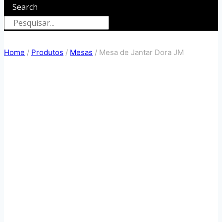
Search
Home
/
Produtos
/
Mesas
/
Mesa de Jantar Dora JM