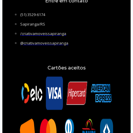
Entre em contato
(51) 3529-6174
Sapiranga/RS
/criativamoveissapiranga
@criativamoveissapiranga
Cartões aceitos