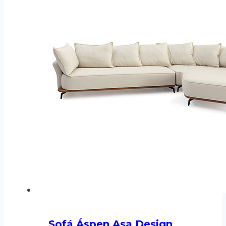
Sofá Áspen Asa Design