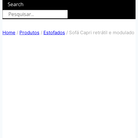
Search
Home
/
Produtos
/
Estofados
/
Sofá Capri retrátil e modulado