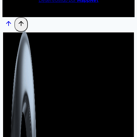
Desenvolvido por
MappNet