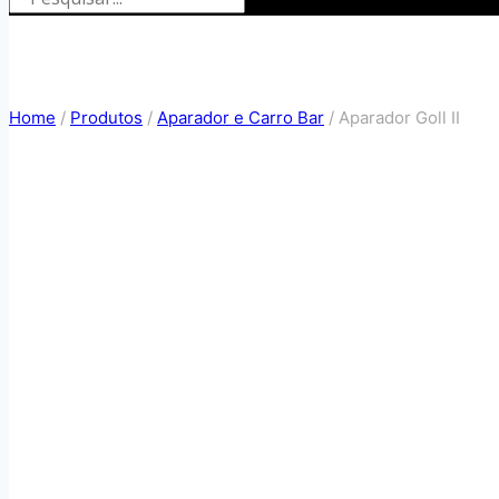
Home
/
Produtos
/
Aparador e Carro Bar
/
Aparador Goll II